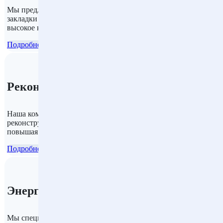
Мы предлагаем полный цикл строительных работ от
закладки фундамента до отделки помещений, обеспечивая
высокое качество и соблюдение всех сроков.
Подробнее
Реконструкция зданий и сооружений
Наша компания выполняет работы по модернизации и
реконструкции существующих зданий и сооружений,
повышая их функциональность и эстетический вид.
Подробнее
Энергоэффективные решения
Мы специализируемся на внедрении современных