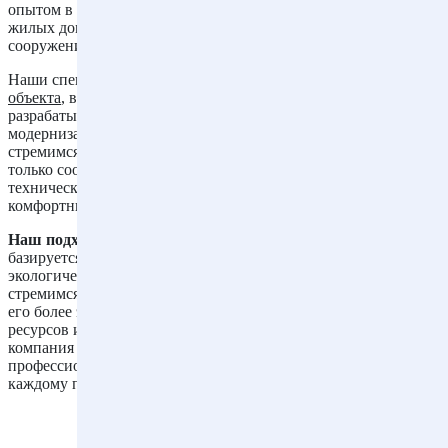
опытом в области реконструкции различных объектов — от
жилых домов и офисных зданий до промышленных
сооружений и общественных объектов.
Наши специалисты проводят
тщательный анализ состояния
объекта
, выявляют потенциал для улучшений и
разрабатывают индивидуальные проекты по его
модернизации с учетом потребностей заказчика. Мы
стремимся к тому, чтобы реконструированные здания не
только соответствовали современным требованиям
технического обслуживания и безопасности, но и служили
комфортным пространством для жильцов или работников.
Наш подход к модернизации и реконструкции зданий
базируется на инновационных технологиях, с учетом
экологической устойчивости и энергоэффективности. Мы
стремимся не просто улучшить облик объекта, но и сделать
его более эффективным с точки зрения использования
ресурсов и снижения эксплуатационных затрат. Наша
компания гарантирует высокое качество выполняемых работ,
профессионализм специалистов и ответственный подход к
каждому проекту модернизации и реконструкции.