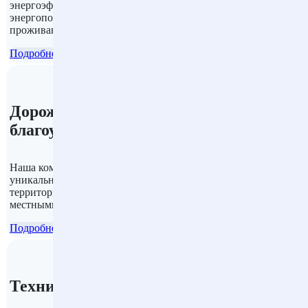
энергоэффективных технологий и материалов для снижения
энергопотребления зданий и улучшения комфортности
проживания.
Подробнее
Дорожное строительство и
благоустройство
Наша компания предлагает услуги по созданию
уникального ландшафтного дизайна и озеленения
территорий в соответствии с пожеланиями заказчика и
местными климатическими условиями.
Подробнее
Техническое обслуживание и ремонт