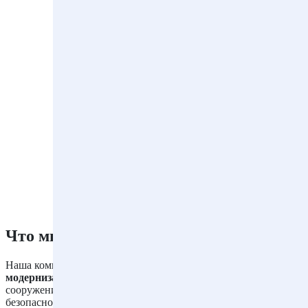
Что мы предлагаем
Наша компания специализируется на проведении работ по
модернизации и реконструкции
уже существующих зданий и
сооружений с целью повышения их функциональности,
безопасности и эстетического вида. Мы обладаем обширным