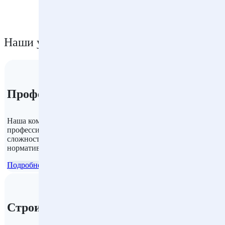
Наши услуги
Профессиональное проектирование
Наша компания предлагает услуги по разработке
профессиональных строительных проектов любой
сложности с учетом всех требований заказчика и
нормативов строительства.
Подробнее
Строительство